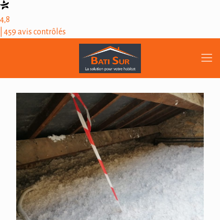
4,8
| 459 avis contrôlés