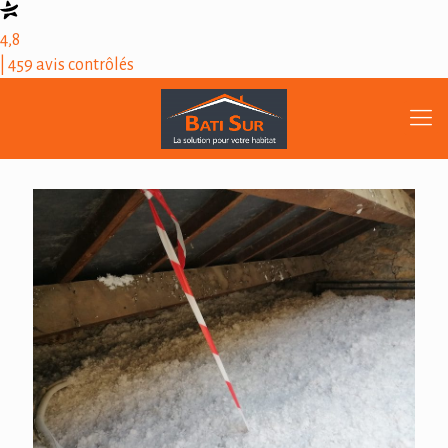
4,8
| 459 avis contrôlés