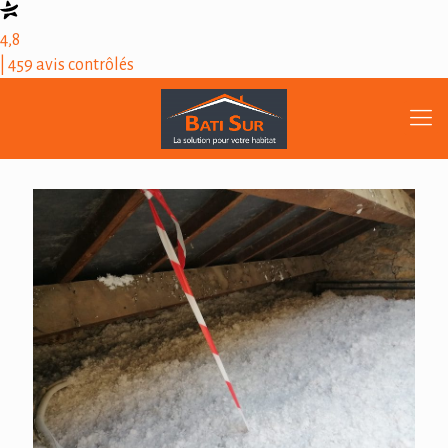
4,8
| 459 avis contrôlés