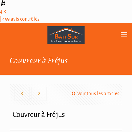
4,8
| 459 avis contrôlés
Couvreur à Fréjus
Voir tous les articles
Couvreur à Fréjus